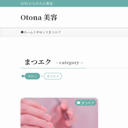
60代からの大人美容
Otona 美容
ホーム
サロン
まつエク
まつエク
– category –
サロン
まつエク
まつエク